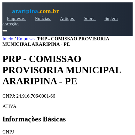
araripina
.com.br
Empresas
Notícias
Artigos
Sobre
Sugerir
correção
Início
/
Empresas
/
PRP - COMISSAO PROVISORIA
MUNICIPAL ARARIPINA - PE
PRP - COMISSAO
PROVISORIA MUNICIPAL
ARARIPINA - PE
CNPJ: 24.916.706/0001-66
ATIVA
Informações Básicas
CNPJ