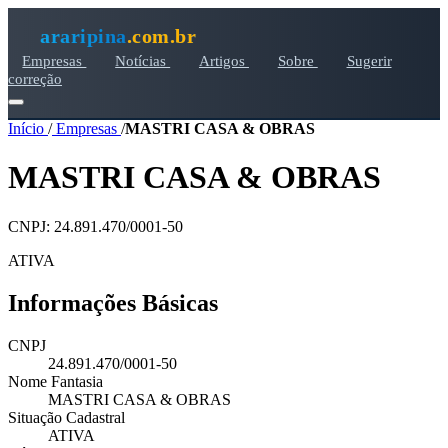
araripina
.com.br
Empresas
Notícias
Artigos
Sobre
Sugerir
correção
Início
/
Empresas
/
MASTRI CASA & OBRAS
MASTRI CASA & OBRAS
CNPJ: 24.891.470/0001-50
ATIVA
Informações Básicas
CNPJ
24.891.470/0001-50
Nome Fantasia
MASTRI CASA & OBRAS
Situação Cadastral
ATIVA