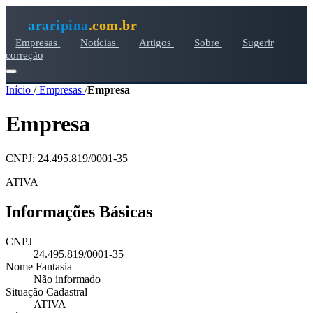
araripina
.com.br
Empresas
Notícias
Artigos
Sobre
Sugerir
correção
Início
/
Empresas
/
Empresa
Empresa
CNPJ: 24.495.819/0001-35
ATIVA
Informações Básicas
CNPJ
24.495.819/0001-35
Nome Fantasia
Não informado
Situação Cadastral
ATIVA