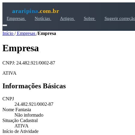
araripina
.com.br
Empresas
Notícias
Artigos
Sobre
Sugerir correçã
Início
/
Empresas
/
Empresa
Empresa
CNPJ: 24.482.921/0002-87
ATIVA
Informações Básicas
CNPJ
24.482.921/0002-87
Nome Fantasia
Não informado
Situação Cadastral
ATIVA
Início de Atividade