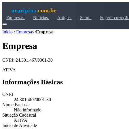
araripina
.com.br
Empresas
Notícias
Artigos
Sobre
Sugerir correçã
Início
/
Empresas
/
Empresa
Empresa
CNPJ: 24.301.467/0001-30
ATIVA
Informações Básicas
CNPJ
24.301.467/0001-30
Nome Fantasia
Não informado
Situação Cadastral
ATIVA
Início de Atividade