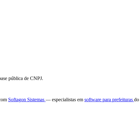
 base pública de CNPJ.
e com
Softagon Sistemas
— especialistas em
software para prefeituras
do 