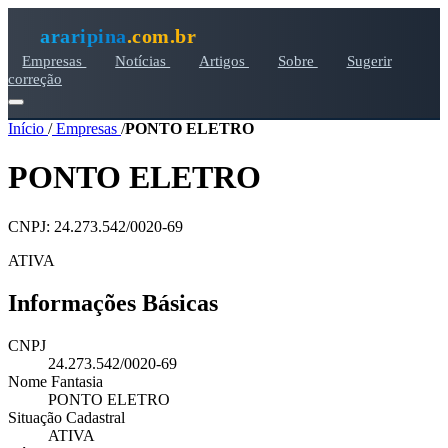
araripina
.com.br
Empresas
Notícias
Artigos
Sobre
Sugerir
correção
Início
/
Empresas
/
PONTO ELETRO
PONTO ELETRO
CNPJ: 24.273.542/0020-69
ATIVA
Informações Básicas
CNPJ
24.273.542/0020-69
Nome Fantasia
PONTO ELETRO
Situação Cadastral
ATIVA