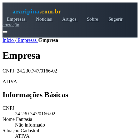
araripina
.com.br
Empresas
Notícias
Artigos
Sobre
Sugerir
correção
Início
/
Empresas
/
Empresa
Empresa
CNPJ: 24.230.747/0166-02
ATIVA
Informações Básicas
CNPJ
24.230.747/0166-02
Nome Fantasia
Não informado
Situação Cadastral
ATIVA