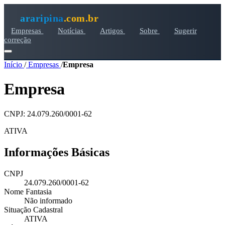
araripina
.com.br
Empresas
Notícias
Artigos
Sobre
Sugerir
correção
Início
/
Empresas
/
Empresa
Empresa
CNPJ: 24.079.260/0001-62
ATIVA
Informações Básicas
CNPJ
24.079.260/0001-62
Nome Fantasia
Não informado
Situação Cadastral
ATIVA