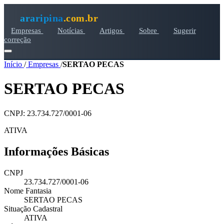
araripina
.com.br
Empresas
Notícias
Artigos
Sobre
Sugerir
correção
Início
/
Empresas
/
SERTAO PECAS
SERTAO PECAS
CNPJ: 23.734.727/0001-06
ATIVA
Informações Básicas
CNPJ
23.734.727/0001-06
Nome Fantasia
SERTAO PECAS
Situação Cadastral
ATIVA