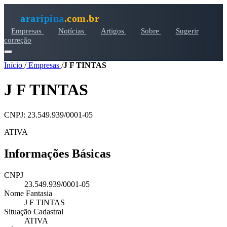
araripina
.com.br
Empresas
Notícias
Artigos
Sobre
Sugerir
correção
Início
/
Empresas
/
J F TINTAS
J F TINTAS
CNPJ: 23.549.939/0001-05
ATIVA
Informações Básicas
CNPJ
23.549.939/0001-05
Nome Fantasia
J F TINTAS
Situação Cadastral
ATIVA