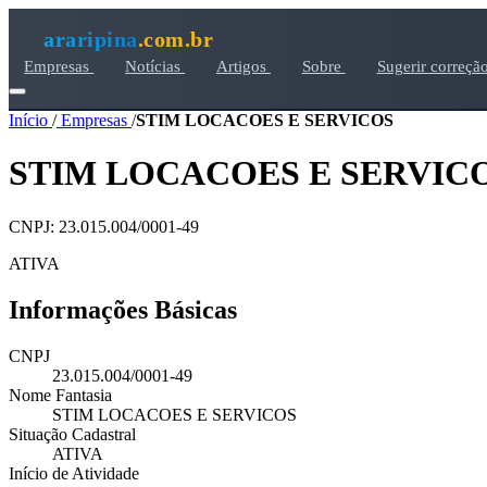
araripina
.com.br
Empresas
Notícias
Artigos
Sobre
Sugerir correçã
Início
/
Empresas
/
STIM LOCACOES E SERVICOS
STIM LOCACOES E SERVIC
CNPJ: 23.015.004/0001-49
ATIVA
Informações Básicas
CNPJ
23.015.004/0001-49
Nome Fantasia
STIM LOCACOES E SERVICOS
Situação Cadastral
ATIVA
Início de Atividade