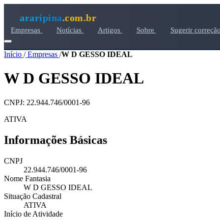
araripina
.com.br
Empresas
Notícias
Artigos
Sobre
Sugerir correçã
Início
/
Empresas
/
W D GESSO IDEAL
W D GESSO IDEAL
CNPJ: 22.944.746/0001-96
ATIVA
Informações Básicas
CNPJ
22.944.746/0001-96
Nome Fantasia
W D GESSO IDEAL
Situação Cadastral
ATIVA
Início de Atividade