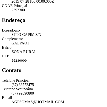
2015-07-28T00:00:00.000Z
CNAE Principal
2392300
Endereço
Logradouro
SITIO CAPIM S/N
Complemento
GALPAO1
Bairro
ZONA RURAL
CEP
56280000
Contato
Telefone Principal
(87) 88772475
Telefone Secundário
(87) 99390800
E-mail
AGFSOMAS@HOTMAIL.COM