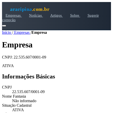
araripina
.com.br
Empresas
Notícias
Artigos
Sobre
Sugerir
correção
Início
/
Empresas
/
Empresa
Empresa
CNPJ: 22.535.607/0001-09
ATIVA
Informações Básicas
CNPJ
22.535.607/0001-09
Nome Fantasia
Não informado
Situação Cadastral
ATIVA