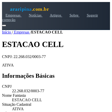
araripina
.com.br
Empresas
Notícias
Artigos
Sobre
Sugerir
correção
Início
/
Empresas
/
ESTACAO CELL
ESTACAO CELL
CNPJ: 22.268.032/0003-77
ATIVA
Informações Básicas
CNPJ
22.268.032/0003-77
Nome Fantasia
ESTACAO CELL
Situação Cadastral
ATIVA