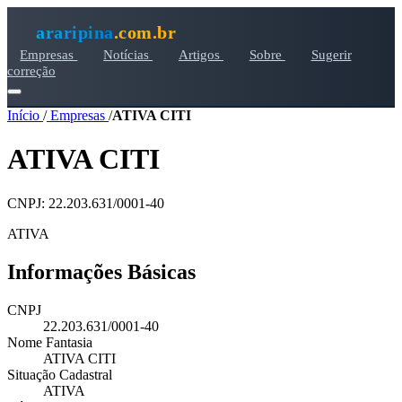
araripina
.com.br
Empresas
Notícias
Artigos
Sobre
Sugerir
correção
Início
/
Empresas
/
ATIVA CITI
ATIVA CITI
CNPJ: 22.203.631/0001-40
ATIVA
Informações Básicas
CNPJ
22.203.631/0001-40
Nome Fantasia
ATIVA CITI
Situação Cadastral
ATIVA