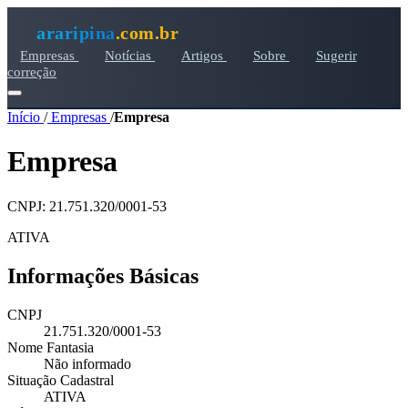
araripina
.com.br
Empresas
Notícias
Artigos
Sobre
Sugerir
correção
Início
/
Empresas
/
Empresa
Empresa
CNPJ: 21.751.320/0001-53
ATIVA
Informações Básicas
CNPJ
21.751.320/0001-53
Nome Fantasia
Não informado
Situação Cadastral
ATIVA