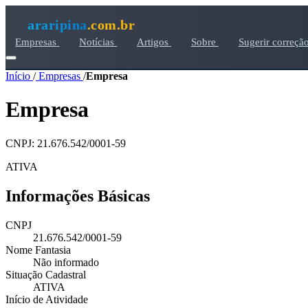
araripina
.com.br
Empresas
Notícias
Artigos
Sobre
Sugerir correçã
Início
/
Empresas
/
Empresa
Empresa
CNPJ: 21.676.542/0001-59
ATIVA
Informações Básicas
CNPJ
21.676.542/0001-59
Nome Fantasia
Não informado
Situação Cadastral
ATIVA
Início de Atividade