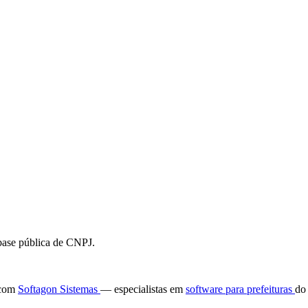
 base pública de CNPJ.
e com
Softagon Sistemas
— especialistas em
software para prefeituras
do 