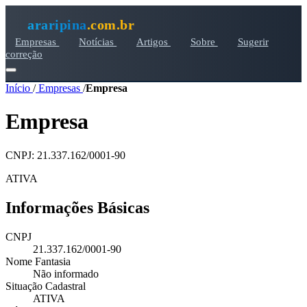
araripina
.com.br
Empresas
Notícias
Artigos
Sobre
Sugerir
correção
Início
/
Empresas
/
Empresa
Empresa
CNPJ: 21.337.162/0001-90
ATIVA
Informações Básicas
CNPJ
21.337.162/0001-90
Nome Fantasia
Não informado
Situação Cadastral
ATIVA