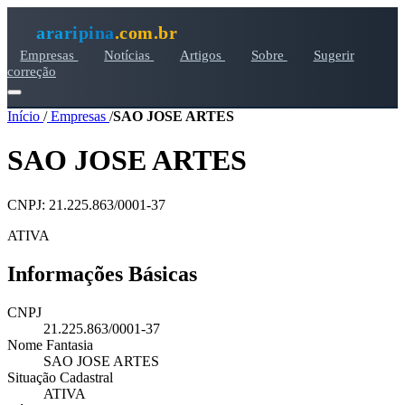
araripina
.com.br
Empresas
Notícias
Artigos
Sobre
Sugerir
correção
Início
/
Empresas
/
SAO JOSE ARTES
SAO JOSE ARTES
CNPJ: 21.225.863/0001-37
ATIVA
Informações Básicas
CNPJ
21.225.863/0001-37
Nome Fantasia
SAO JOSE ARTES
Situação Cadastral
ATIVA