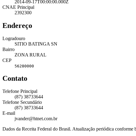
2014-09-17T00:00:00.000Z
CNAE Principal
2392300
Endereço
Logradouro
SITIO BATINGA SN
Bairro
ZONA RURAL
CEP
56280000
Contato
Telefone Principal
(87) 38733644
Telefone Secundário
(87) 38733644
E-mail
jvander@htnet.com.br
Dados da Receita Federal do Brasil. Atualização periódica conforme