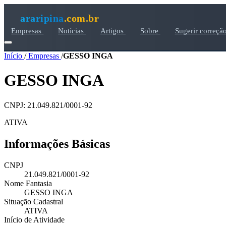
araripina
.com.br
Empresas
Notícias
Artigos
Sobre
Sugerir correçã
Início
/
Empresas
/
GESSO INGA
GESSO INGA
CNPJ: 21.049.821/0001-92
ATIVA
Informações Básicas
CNPJ
21.049.821/0001-92
Nome Fantasia
GESSO INGA
Situação Cadastral
ATIVA
Início de Atividade