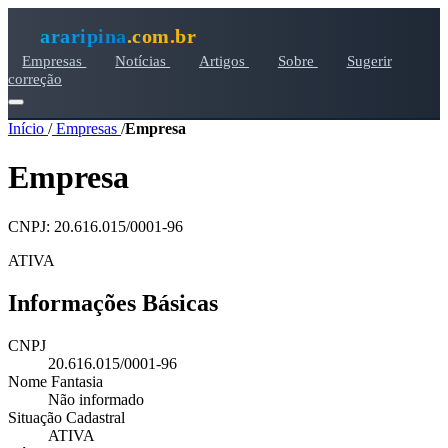
araripina
.com.br
Empresas
Notícias
Artigos
Sobre
Sugerir
correção
Início
/
Empresas
/
Empresa
Empresa
CNPJ: 20.616.015/0001-96
ATIVA
Informações Básicas
CNPJ
20.616.015/0001-96
Nome Fantasia
Não informado
Situação Cadastral
ATIVA