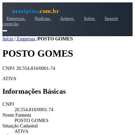
araripina
.com.br
Empresas
Notícias
Artigos
Sobre
Sugerir
correção
Início
/
Empresas
/
POSTO GOMES
POSTO GOMES
CNPJ: 20.554.816/0001-74
ATIVA
Informações Básicas
CNPJ
20.554.816/0001-74
Nome Fantasia
POSTO GOMES
Situação Cadastral
ATIVA