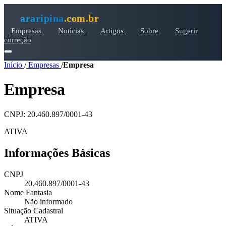
araripina
.com.br
Empresas
Notícias
Artigos
Sobre
Sugerir
correção
Início
/
Empresas
/
Empresa
Empresa
CNPJ: 20.460.897/0001-43
ATIVA
Informações Básicas
CNPJ
20.460.897/0001-43
Nome Fantasia
Não informado
Situação Cadastral
ATIVA