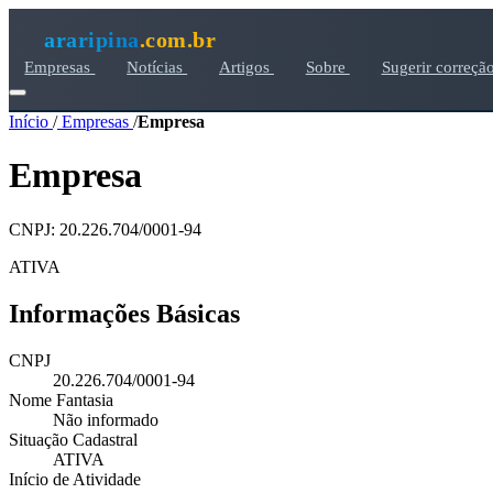
araripina
.com.br
Empresas
Notícias
Artigos
Sobre
Sugerir correçã
Início
/
Empresas
/
Empresa
Empresa
CNPJ: 20.226.704/0001-94
ATIVA
Informações Básicas
CNPJ
20.226.704/0001-94
Nome Fantasia
Não informado
Situação Cadastral
ATIVA
Início de Atividade