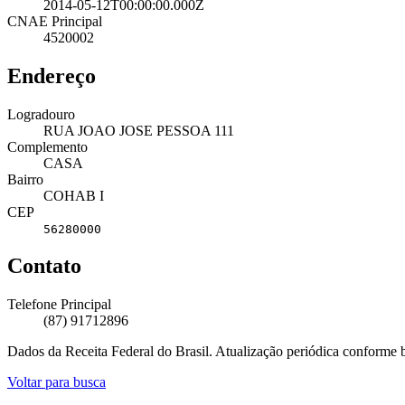
2014-05-12T00:00:00.000Z
CNAE Principal
4520002
Endereço
Logradouro
RUA JOAO JOSE PESSOA 111
Complemento
CASA
Bairro
COHAB I
CEP
56280000
Contato
Telefone Principal
(87) 91712896
Dados da Receita Federal do Brasil. Atualização periódica conforme
Voltar para busca