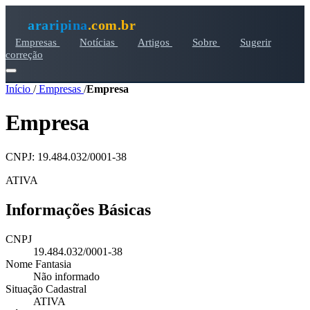
araripina
.com.br
Empresas
Notícias
Artigos
Sobre
Sugerir
correção
Início
/
Empresas
/
Empresa
Empresa
CNPJ: 19.484.032/0001-38
ATIVA
Informações Básicas
CNPJ
19.484.032/0001-38
Nome Fantasia
Não informado
Situação Cadastral
ATIVA