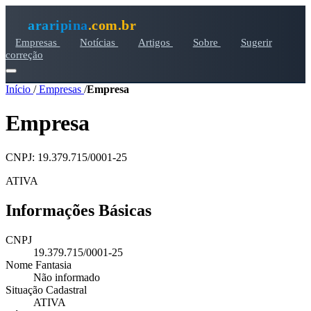
araripina
.com.br
Empresas
Notícias
Artigos
Sobre
Sugerir
correção
Início
/
Empresas
/
Empresa
Empresa
CNPJ: 19.379.715/0001-25
ATIVA
Informações Básicas
CNPJ
19.379.715/0001-25
Nome Fantasia
Não informado
Situação Cadastral
ATIVA