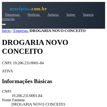
araripina
.com.br
Empresas
Notícias
Artigos
Sobre
Sugerir
correção
Início
/
Empresas
/
DROGARIA NOVO CONCEITO
DROGARIA NOVO
CONCEITO
CNPJ: 19.206.231/0001-84
ATIVA
Informações Básicas
CNPJ
19.206.231/0001-84
Nome Fantasia
DROGARIA NOVO CONCEITO