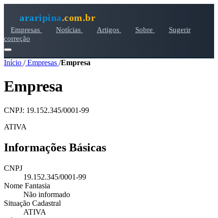
araripina
.com.br
Empresas
Notícias
Artigos
Sobre
Sugerir
correção
Início
/
Empresas
/
Empresa
Empresa
CNPJ: 19.152.345/0001-99
ATIVA
Informações Básicas
CNPJ
19.152.345/0001-99
Nome Fantasia
Não informado
Situação Cadastral
ATIVA