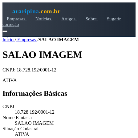
araripina
.com.br
Empresas
Notícias
Artigos
Sobre
Sugerir
correção
Início
/
Empresas
/
SALAO IMAGEM
SALAO IMAGEM
CNPJ: 18.728.192/0001-12
ATIVA
Informações Básicas
CNPJ
18.728.192/0001-12
Nome Fantasia
SALAO IMAGEM
Situação Cadastral
ATIVA