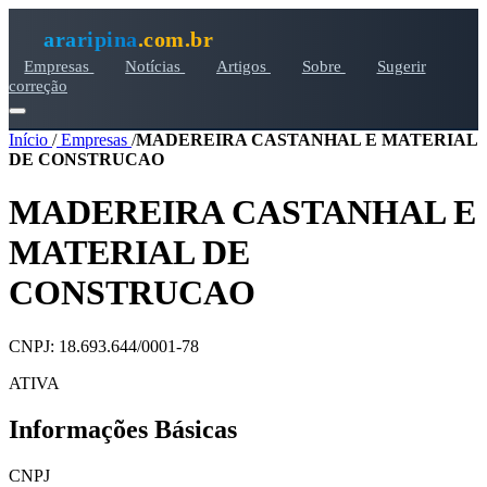
araripina
.com.br
Empresas
Notícias
Artigos
Sobre
Sugerir
correção
Início
/
Empresas
/
MADEREIRA CASTANHAL E MATERIAL
DE CONSTRUCAO
MADEREIRA CASTANHAL E
MATERIAL DE
CONSTRUCAO
CNPJ: 18.693.644/0001-78
ATIVA
Informações Básicas
CNPJ