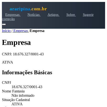
araripina
.com.br
Empresas
Notícias
Artigos
Sobre
Sugerir
correção
Início
/
Empresas
/
Empresa
Empresa
CNPJ: 18.676.327/0001-43
ATIVA
Informações Básicas
CNPJ
18.676.327/0001-43
Nome Fantasia
Não informado
Situação Cadastral
ATIVA