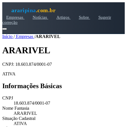
araripina
.com.br
Empresas
Notícias
Artigos
Sobre
Sugerir
correção
Início
/
Empresas
/
ARARIVEL
ARARIVEL
CNPJ: 18.603.874/0001-07
ATIVA
Informações Básicas
CNPJ
18.603.874/0001-07
Nome Fantasia
ARARIVEL
Situação Cadastral
ATIVA