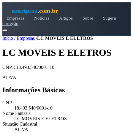
araripina
.com.br
Empresas
Notícias
Artigos
Sobre
Sugerir
correção
Início
/
Empresas
/
LC MOVEIS E ELETROS
LC MOVEIS E ELETROS
CNPJ: 18.493.540/0001-10
ATIVA
Informações Básicas
CNPJ
18.493.540/0001-10
Nome Fantasia
LC MOVEIS E ELETROS
Situação Cadastral
ATIVA