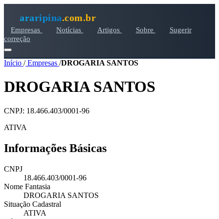
araripina
.com.br
Empresas
Notícias
Artigos
Sobre
Sugerir
correção
Início
/
Empresas
/
DROGARIA SANTOS
DROGARIA SANTOS
CNPJ: 18.466.403/0001-96
ATIVA
Informações Básicas
CNPJ
18.466.403/0001-96
Nome Fantasia
DROGARIA SANTOS
Situação Cadastral
ATIVA