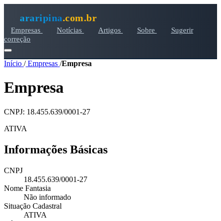
araripina
.com.br
Empresas
Notícias
Artigos
Sobre
Sugerir
correção
Início
/
Empresas
/
Empresa
Empresa
CNPJ: 18.455.639/0001-27
ATIVA
Informações Básicas
CNPJ
18.455.639/0001-27
Nome Fantasia
Não informado
Situação Cadastral
ATIVA