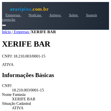
araripina
.com.br
Empresas
Notícias
Artigos
Sobre
Sugerir
correção
Início
/
Empresas
/
XERIFE BAR
XERIFE BAR
CNPJ: 18.210.003/0001-15
ATIVA
Informações Básicas
CNPJ
18.210.003/0001-15
Nome Fantasia
XERIFE BAR
Situação Cadastral
ATIVA