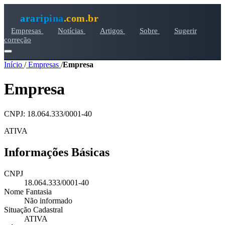
araripina
.com.br
Empresas
Notícias
Artigos
Sobre
Sugerir
correção
Início
/
Empresas
/
Empresa
Empresa
CNPJ: 18.064.333/0001-40
ATIVA
Informações Básicas
CNPJ
18.064.333/0001-40
Nome Fantasia
Não informado
Situação Cadastral
ATIVA