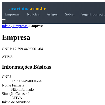
araripina
.com.br
Empresas
Notícias
Artigos
Sobre
Sugerir correçã
Início
/
Empresas
/
Empresa
Empresa
CNPJ: 17.799.449/0001-64
ATIVA
Informações Básicas
CNPJ
17.799.449/0001-64
Nome Fantasia
Não informado
Situação Cadastral
ATIVA
Início de Atividade