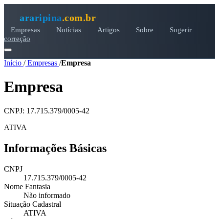
araripina
.com.br
Empresas
Notícias
Artigos
Sobre
Sugerir
correção
Início
/
Empresas
/
Empresa
Empresa
CNPJ: 17.715.379/0005-42
ATIVA
Informações Básicas
CNPJ
17.715.379/0005-42
Nome Fantasia
Não informado
Situação Cadastral
ATIVA