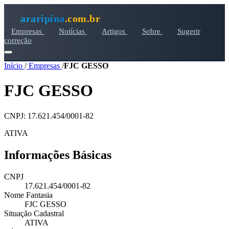
araripina
.com.br
Empresas
Notícias
Artigos
Sobre
Sugerir
correção
Início
/
Empresas
/
FJC GESSO
FJC GESSO
CNPJ: 17.621.454/0001-82
ATIVA
Informações Básicas
CNPJ
17.621.454/0001-82
Nome Fantasia
FJC GESSO
Situação Cadastral
ATIVA