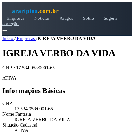
araripina
.com.br
Empresas
Notícias
Artigos
Sobre
Sugerir
correção
Início
/
Empresas
/
IGREJA VERBO DA VIDA
IGREJA VERBO DA VIDA
CNPJ: 17.534.958/0001-65
ATIVA
Informações Básicas
CNPJ
17.534.958/0001-65
Nome Fantasia
IGREJA VERBO DA VIDA
Situação Cadastral
ATIVA