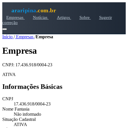
araripina
.com.br
Empresas
Notícias
Artigos
Sobre
Sugerir
correção
Início
/
Empresas
/
Empresa
Empresa
CNPJ: 17.436.918/0004-23
ATIVA
Informações Básicas
CNPJ
17.436.918/0004-23
Nome Fantasia
Não informado
Situação Cadastral
ATIVA