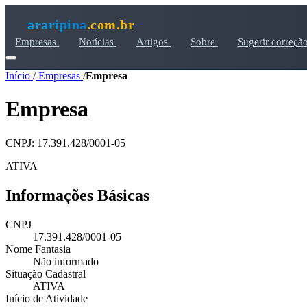
araripina
.com.br
Empresas
Notícias
Artigos
Sobre
Sugerir correçã
Início
/
Empresas
/
Empresa
Empresa
CNPJ: 17.391.428/0001-05
ATIVA
Informações Básicas
CNPJ
17.391.428/0001-05
Nome Fantasia
Não informado
Situação Cadastral
ATIVA
Início de Atividade