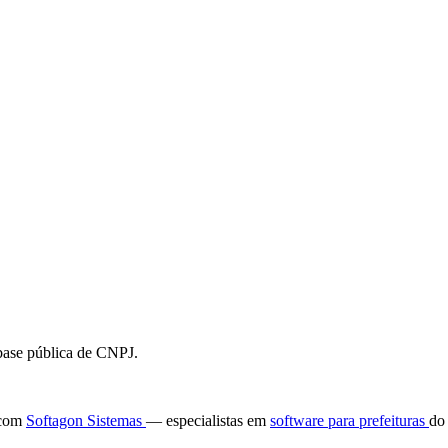
 base pública de CNPJ.
e com
Softagon Sistemas
— especialistas em
software para prefeituras
do 