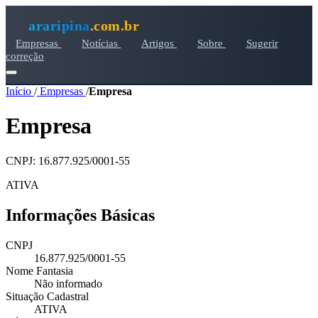
araripina
.com.br
Empresas
Notícias
Artigos
Sobre
Sugerir
correção
Início
/
Empresas
/
Empresa
Empresa
CNPJ: 16.877.925/0001-55
ATIVA
Informações Básicas
CNPJ
16.877.925/0001-55
Nome Fantasia
Não informado
Situação Cadastral
ATIVA