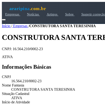
araripina
.com.br
Empresas
Notícias
Artigos
Sobre
Sugerir correçã
Início
/
Empresas
/
CONSTRUTORA SANTA TERESINHA
CONSTRUTORA SANTA TER
CNPJ: 16.564.210/0002-23
ATIVA
Informações Básicas
CNPJ
16.564.210/0002-23
Nome Fantasia
CONSTRUTORA SANTA TERESINHA
Situação Cadastral
ATIVA
Início de Atividade