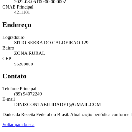
2022-08-05T00:00:00.000Z
CNAE Principal
4211101
Endereço
Logradouro
SITIO SERRA DO CALDEIRAO 129
Bairro
ZONA RURAL
CEP
56280000
Contato
Telefone Principal
(89) 94072249
E-mail
DINIZCONTABILIDADE1@GMAIL.COM
Dados da Receita Federal do Brasil. Atualização periódica conforme
Voltar para busca