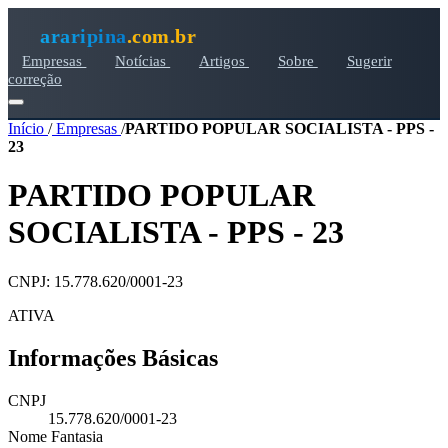
araripina
.com.br
Empresas
Notícias
Artigos
Sobre
Sugerir
correção
Início
/
Empresas
/
PARTIDO POPULAR SOCIALISTA - PPS -
23
PARTIDO POPULAR
SOCIALISTA - PPS - 23
CNPJ: 15.778.620/0001-23
ATIVA
Informações Básicas
CNPJ
15.778.620/0001-23
Nome Fantasia