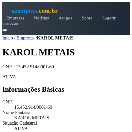
araripina
.com.br
Empresas
Notícias
Artigos
Sobre
Sugerir
correção
Início
/
Empresas
/
KAROL METAIS
KAROL METAIS
CNPJ: 15.452.914/0001-60
ATIVA
Informações Básicas
CNPJ
15.452.914/0001-60
Nome Fantasia
KAROL METAIS
Situação Cadastral
ATIVA