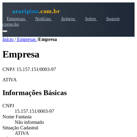
araripina
.com.br
Empresas
Notícias
Artigos
Sobre
Sugerir
correção
Início
/
Empresas
/
Empresa
Empresa
CNPJ: 15.157.151/0003-97
ATIVA
Informações Básicas
CNPJ
15.157.151/0003-97
Nome Fantasia
Não informado
Situação Cadastral
ATIVA