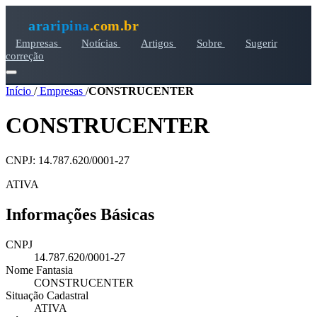
araripina
.com.br
Empresas
Notícias
Artigos
Sobre
Sugerir
correção
Início
/
Empresas
/
CONSTRUCENTER
CONSTRUCENTER
CNPJ: 14.787.620/0001-27
ATIVA
Informações Básicas
CNPJ
14.787.620/0001-27
Nome Fantasia
CONSTRUCENTER
Situação Cadastral
ATIVA