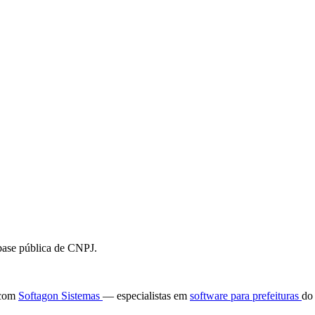
 base pública de CNPJ.
e com
Softagon Sistemas
— especialistas em
software para prefeituras
do 