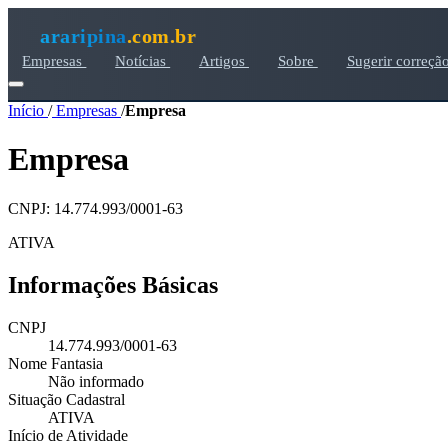
araripina
.com.br
Empresas
Notícias
Artigos
Sobre
Sugerir correçã
Início
/
Empresas
/
Empresa
Empresa
CNPJ: 14.774.993/0001-63
ATIVA
Informações Básicas
CNPJ
14.774.993/0001-63
Nome Fantasia
Não informado
Situação Cadastral
ATIVA
Início de Atividade